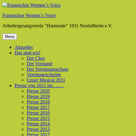
Skip
to
Frauenchor Women´s Voice
content
Arbeitergesangverein "Harmonie" 1911 Neulußheim e.V.
Menu
Aktuelles
Das sind wir!
Der Chor
Der Vorstand
Der Vereinsausschuss
Vereinsgeschichte
Unser Musical 2011
Presse von 2021 bis ……
Presse 2020
Presse 2019
Presse 2018
Presse 2017
Presse 2016
Presse 2015
Presse 2014
Presse 2013
Presse 2012