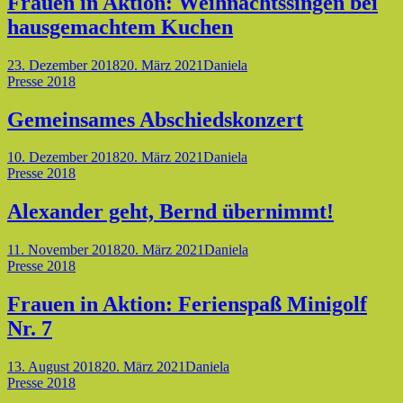
Frauen in Aktion: Weihnachtssingen bei
hausgemachtem Kuchen
Posted-
By
Byline
23. Dezember 2018
20. März 2021
Daniela
on
Cat
line
Presse 2018
Links
Gemeinsames Abschiedskonzert
Posted-
By
Byline
10. Dezember 2018
20. März 2021
Daniela
on
Cat
line
Presse 2018
Links
Alexander geht, Bernd übernimmt!
Posted-
By
Byline
11. November 2018
20. März 2021
Daniela
on
Cat
line
Presse 2018
Links
Frauen in Aktion: Ferienspaß Minigolf
Nr. 7
Posted-
By
Byline
13. August 2018
20. März 2021
Daniela
on
Cat
line
Presse 2018
Links