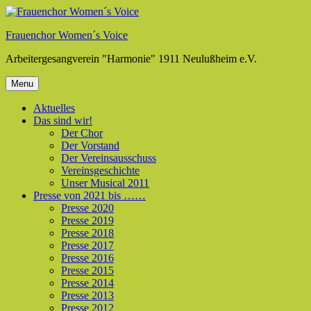
Skip
to
Frauenchor Women´s Voice
content
Arbeitergesangverein "Harmonie" 1911 Neulußheim e.V.
Menu
Aktuelles
Das sind wir!
Der Chor
Der Vorstand
Der Vereinsausschuss
Vereinsgeschichte
Unser Musical 2011
Presse von 2021 bis ……
Presse 2020
Presse 2019
Presse 2018
Presse 2017
Presse 2016
Presse 2015
Presse 2014
Presse 2013
Presse 2012