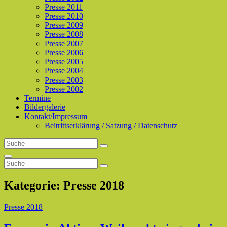
Presse 2011
Presse 2010
Presse 2009
Presse 2008
Presse 2007
Presse 2006
Presse 2005
Presse 2004
Presse 2003
Presse 2002
Termine
Bildergalerie
Kontakt/Impressum
Beitrittserklärung / Satzung / Datenschutz
Search
Search
for:
Search
Search
Search
for:
Kategorie:
Presse 2018
Cat
Presse 2018
Links