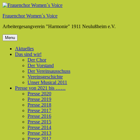
Skip
to
Frauenchor Women´s Voice
content
Arbeitergesangverein "Harmonie" 1911 Neulußheim e.V.
Menu
Aktuelles
Das sind wir!
Der Chor
Der Vorstand
Der Vereinsausschuss
Vereinsgeschichte
Unser Musical 2011
Presse von 2021 bis ……
Presse 2020
Presse 2019
Presse 2018
Presse 2017
Presse 2016
Presse 2015
Presse 2014
Presse 2013
Presse 2012