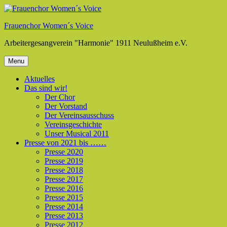
Skip
to
Frauenchor Women´s Voice
content
Arbeitergesangverein "Harmonie" 1911 Neulußheim e.V.
Menu
Aktuelles
Das sind wir!
Der Chor
Der Vorstand
Der Vereinsausschuss
Vereinsgeschichte
Unser Musical 2011
Presse von 2021 bis ……
Presse 2020
Presse 2019
Presse 2018
Presse 2017
Presse 2016
Presse 2015
Presse 2014
Presse 2013
Presse 2012