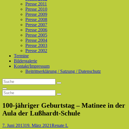
Presse 2011
Presse 2010
Presse 2009
Presse 2008
Presse 2007
Presse 2006
Presse 2005
Presse 2004
Presse 2003
Presse 2002
Termine
Bildergalerie
Kontakt/Impressum
Beitrittserklärung / Satzung / Datenschutz
Search
Search
for:
Search
Search
Search
for:
100-jähriger Geburtstag – Matinee in der
Aula der Lußhardt-Schule
Posted-
By
Byline
7. Juni 2013
19. März 2021
Renate L