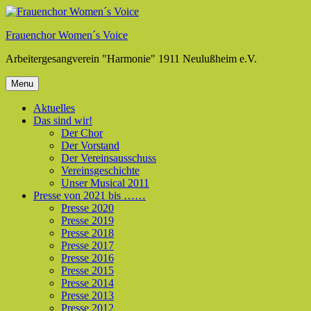
Skip
to
Frauenchor Women´s Voice
content
Arbeitergesangverein "Harmonie" 1911 Neulußheim e.V.
Menu
Aktuelles
Das sind wir!
Der Chor
Der Vorstand
Der Vereinsausschuss
Vereinsgeschichte
Unser Musical 2011
Presse von 2021 bis ……
Presse 2020
Presse 2019
Presse 2018
Presse 2017
Presse 2016
Presse 2015
Presse 2014
Presse 2013
Presse 2012