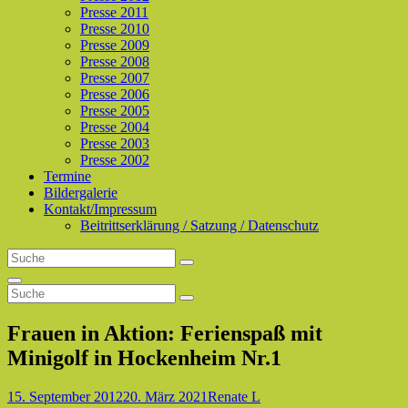
Presse 2011
Presse 2010
Presse 2009
Presse 2008
Presse 2007
Presse 2006
Presse 2005
Presse 2004
Presse 2003
Presse 2002
Termine
Bildergalerie
Kontakt/Impressum
Beitrittserklärung / Satzung / Datenschutz
Search
Search
for:
Search
Search
Search
for:
Frauen in Aktion: Ferienspaß mit
Minigolf in Hockenheim Nr.1
Posted-
By
Byline
15. September 2012
20. März 2021
Renate L