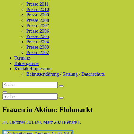
Presse 2011
Presse 2010
Presse 2009
Presse 2008
Presse 2007
Presse 2006
Presse 2005
Presse 2004
Presse 2003
Presse 2002
Termine
Bildergalerie
Kontakt/Impressum
Beitrittserklärung / Satzung / Datenschutz
Search
Search
for:
Search
Search
Search
for:
Frauen in Aktion: Flohmarkt
Posted-
By
Byline
31. Oktober 2013
20. März 2021
Renate L
on
line