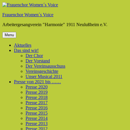
Skip
to
Frauenchor Women´s Voice
content
Arbeitergesangverein "Harmonie" 1911 Neulußheim e.V.
Menu
Aktuelles
Das sind wir!
Der Chor
Der Vorstand
Der Vereinsausschuss
Vereinsgeschichte
Unser Musical 2011
Presse von 2021 bis ……
Presse 2020
Presse 2019
Presse 2018
Presse 2017
Presse 2016
Presse 2015
Presse 2014
Presse 2013
Presse 2012