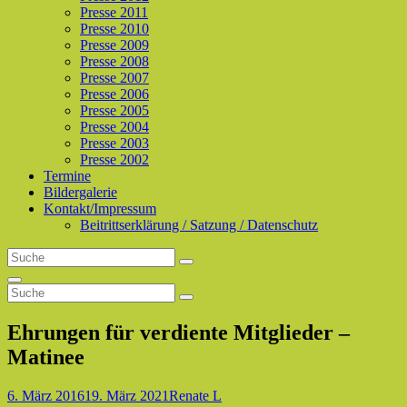
Presse 2011
Presse 2010
Presse 2009
Presse 2008
Presse 2007
Presse 2006
Presse 2005
Presse 2004
Presse 2003
Presse 2002
Termine
Bildergalerie
Kontakt/Impressum
Beitrittserklärung / Satzung / Datenschutz
Search
Search
for:
Search
Search
Search
for:
Ehrungen für verdiente Mitglieder –
Matinee
Posted-
By
Byline
6. März 2016
19. März 2021
Renate L