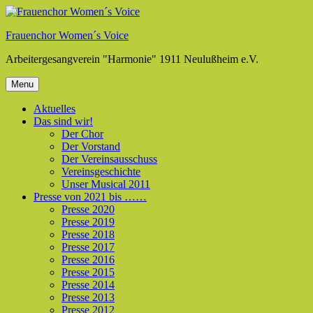
Skip
to
Frauenchor Women´s Voice
content
Arbeitergesangverein "Harmonie" 1911 Neulußheim e.V.
Menu
Aktuelles
Das sind wir!
Der Chor
Der Vorstand
Der Vereinsausschuss
Vereinsgeschichte
Unser Musical 2011
Presse von 2021 bis ……
Presse 2020
Presse 2019
Presse 2018
Presse 2017
Presse 2016
Presse 2015
Presse 2014
Presse 2013
Presse 2012