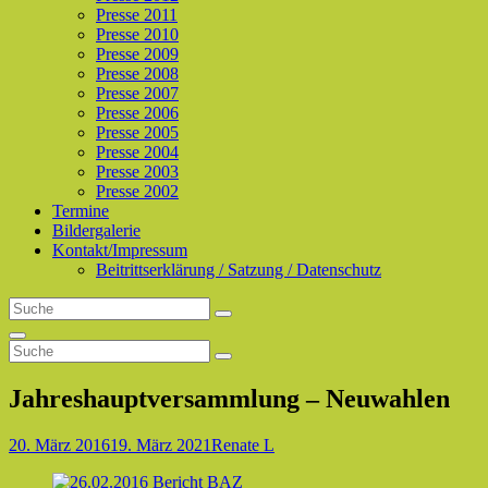
Presse 2011
Presse 2010
Presse 2009
Presse 2008
Presse 2007
Presse 2006
Presse 2005
Presse 2004
Presse 2003
Presse 2002
Termine
Bildergalerie
Kontakt/Impressum
Beitrittserklärung / Satzung / Datenschutz
Search
Search
for:
Search
Search
Search
for:
Jahreshauptversammlung – Neuwahlen
Posted-
By
Byline
20. März 2016
19. März 2021
Renate L
on
line