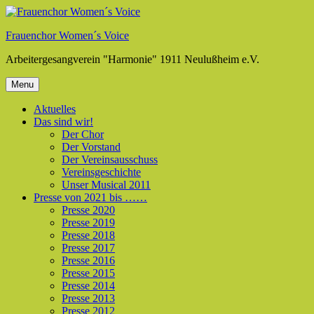
Skip
to
Frauenchor Women´s Voice
content
Arbeitergesangverein "Harmonie" 1911 Neulußheim e.V.
Menu
Aktuelles
Das sind wir!
Der Chor
Der Vorstand
Der Vereinsausschuss
Vereinsgeschichte
Unser Musical 2011
Presse von 2021 bis ……
Presse 2020
Presse 2019
Presse 2018
Presse 2017
Presse 2016
Presse 2015
Presse 2014
Presse 2013
Presse 2012