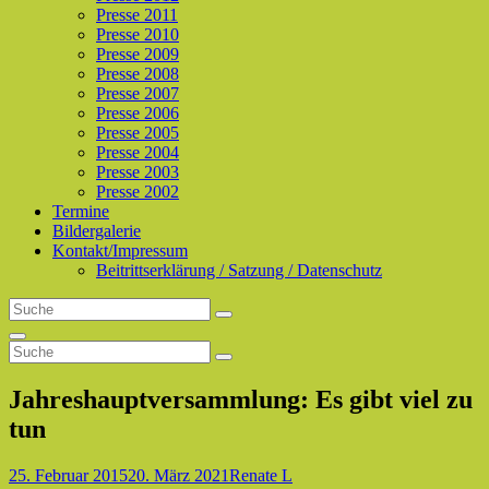
Presse 2011
Presse 2010
Presse 2009
Presse 2008
Presse 2007
Presse 2006
Presse 2005
Presse 2004
Presse 2003
Presse 2002
Termine
Bildergalerie
Kontakt/Impressum
Beitrittserklärung / Satzung / Datenschutz
Search
Search
for:
Search
Search
Search
for:
Jahreshauptversammlung: Es gibt viel zu
tun
Posted-
By
Byline
25. Februar 2015
20. März 2021
Renate L