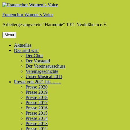
Skip
to
Frauenchor Women´s Voice
content
Arbeitergesangverein "Harmonie" 1911 Neulußheim e.V.
Menu
Aktuelles
Das sind wir!
Der Chor
Der Vorstand
Der Vereinsausschuss
Vereinsgeschichte
Unser Musical 2011
Presse von 2021 bis ……
Presse 2020
Presse 2019
Presse 2018
Presse 2017
Presse 2016
Presse 2015
Presse 2014
Presse 2013
Presse 2012