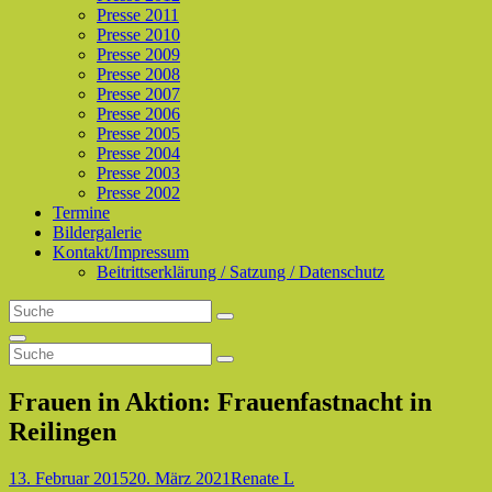
Presse 2011
Presse 2010
Presse 2009
Presse 2008
Presse 2007
Presse 2006
Presse 2005
Presse 2004
Presse 2003
Presse 2002
Termine
Bildergalerie
Kontakt/Impressum
Beitrittserklärung / Satzung / Datenschutz
Search
Search
for:
Search
Search
Search
for:
Frauen in Aktion: Frauenfastnacht in
Reilingen
Posted-
By
Byline
13. Februar 2015
20. März 2021
Renate L