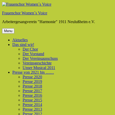
Skip
to
Frauenchor Women´s Voice
content
Arbeitergesangverein "Harmonie" 1911 Neulußheim e.V.
Menu
Aktuelles
Das sind wir!
Der Chor
Der Vorstand
Der Vereinsausschuss
Vereinsgeschichte
Unser Musical 2011
Presse von 2021 bis ……
Presse 2020
Presse 2019
Presse 2018
Presse 2017
Presse 2016
Presse 2015
Presse 2014
Presse 2013
Presse 2012